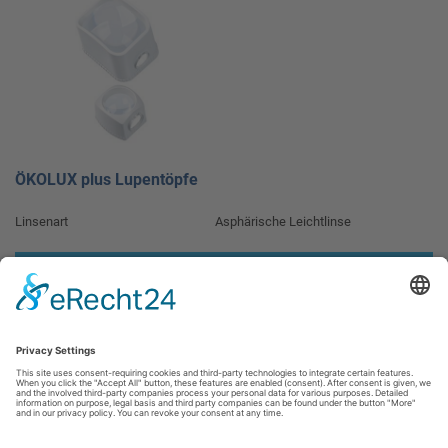
ÖKOLUX plus Lupentöpfe
Linsenart
Asphärische Leichtlinse
ZUM ARTIKEL