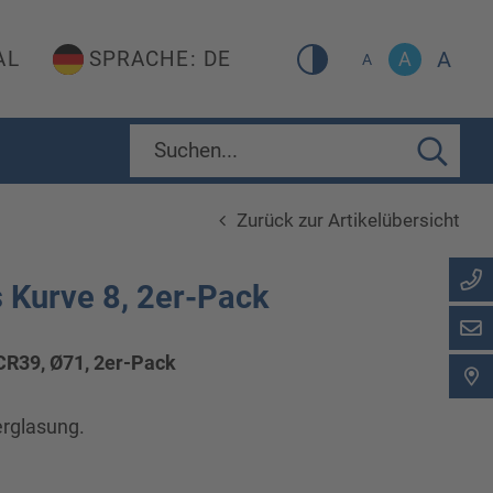
A
AL
SPRACHE: DE
A
A
Zurück zur Artikelübersicht
 Kurve 8, 2er-Pack
 CR39, Ø71, 2er-Pack
erglasung.