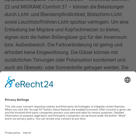
22 und MIGRÄNE-Comfort 37 – können die Belastungen
durch Licht- und Blendempﬁndlichkeit, Bildschirm-Licht
sowie Leuchtstoffröhren-Licht spürbar verringern. Um eine
Entlastung bei Migräne und Kopfschmerzen zu bieten,
eignen sich die hellen Brillengläser gut für den Innenraum
bzw. Außenbereich. Die Farbveränderung ist gering und
erfordert keine Eingewöhnung. Die Gläser können mit
zusätzlichen Tönungen oder Polarisation kombiniert und
auch als Übersetz- oder Sonnenbrille getragen werden. Die
Wirkung der medi-lens MIGRÄNE-Comfort
Spezialbrillengläser bedarf eines individuellen Tests bei
Ihrem Augenoptik-Fachgeschäft.
Kontakt
Datenschutz