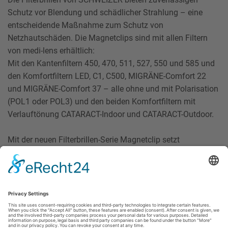
Schutz vor Blendung und schädlicher Strahlung – eine
entscheidende Maßnahme zum Schutz von
Netzhautschäden. Die Magnetclips sind mit allen Filtern
von medi-lens erhältlich:
Mit den Kantenfiltern 450, 470, 511, 527, 550 und 585 und
den Komfortfiltern LED, C1, C500, MIGRÄNE-Comfort 22
und MIGRÄNE-Comfort 37 – alle ohne und mit Polarisation
(POL1 oder POL3) und den beiden Komfortfiltern mit
Verlauftönung CATARACT-Indoor und CATARACT-Outdoor.
Mit der neuen Filterbrillen-Serie Magnetclip setzt
SCHWEIZER seine Entwicklungen in Sachen Sehkomfort
und Augenschutz erfolgreich fort – für beste Sicht in jeder
Situation.