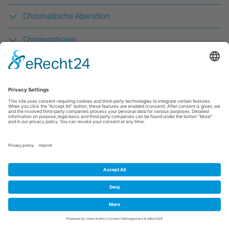
Chromatische Aberation
Chromophoren
Conjunctiva
Kontakt
Datenschutz
AGB
Impressum
Barrierefreiheit
© 2026 A. SCHWEIZER GmbH